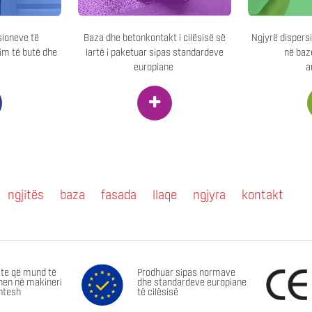
ioneve të
Baza dhe betonkontakt i cilësisë së
Ngjyrë dispersiv
m të butë dhe
lartë i paketuar sipas standardeve
në baz
europiane
a
+
ngjitës
baza
fasada
llaqe
ngjyra
kontakt
te që mund të
Prodhuar sipas normave
en në makineri
dhe standardeve europiane
ntesh
të cilësisë