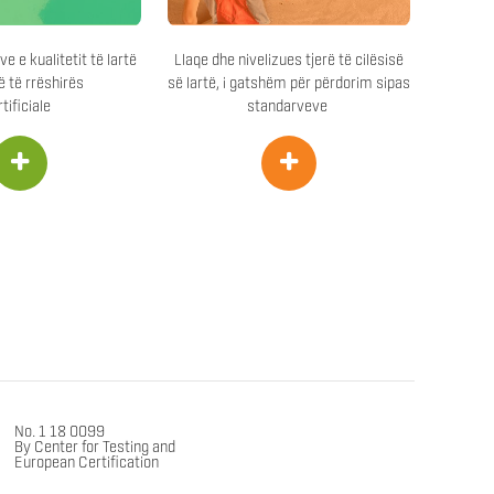
e e kualitetit të lartë
Llaqe dhe nivelizues tjerë të cilësisë
ë të rrëshirës
së lartë, i gatshëm për përdorim sipas
rtificiale
standarveve
+
+
No. 1 18 0099
By Center for Testing and
European Certification