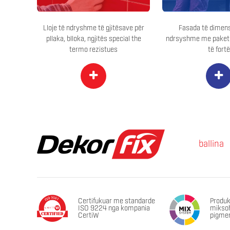
Lloje të ndryshme të gjitësave për
Fasada të dimens
pllaka, blloka, ngjitës special the
ndrsyshme me paketi
termo rezistues
të fortë
+
+
ballina
Certifukuar me standarde
Produk
ISO 9224 nga kompania
miksoh
CertiW
pigme