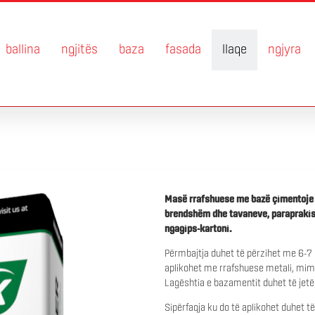
ballina
ngjitës
baza
fasada
llaqe
ngjyra
Masë rrafshuese me bazë çimentoje t
brendshëm dhe tavaneve, paraprakisht
ngagips-kartoni.
Përmbajtja duhet të përzihet me 6-7 l
aplikohet me rrafshuese metali, mi
Lagështia e bazamentit duhet të jet
Sipërfaqja ku do të aplikohet duhet të