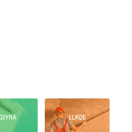
GJYRA
LLAQE