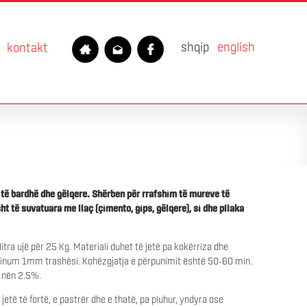
shqip
english
kontakt
ë bardhë dhe gëlqere. Shërben për rrafshim të mureve të
 të suvatuara me llaç (çimento, gips, gëlqere), si dhe pllaka
itra ujë për 25 Kg. Materiali duhet të jetë pa kokërriza dhe
minum 1mm trashësi. Kohëzgjatja e përpunimit është 50-60 min.
ë nën 2.5%.
 jetë të fortë, e pastrër dhe e thatë, pa pluhur, yndyra ose