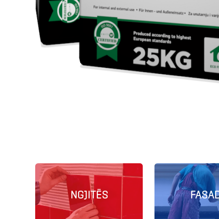
NGJITËS
FASA