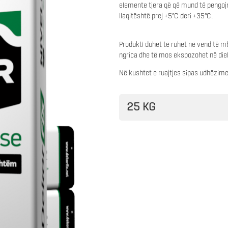
elemente tjera që që mund të pengojn
llaqitështë prej +5°C deri +35°C.
Produkti duhet të ruhet në vend të mb
ngrica dhe të mos ekspozohet në diel
Në kushtet e ruajtjes sipas udhëzime
25 KG