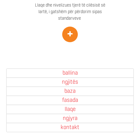
Llaqe dhe nivelizues tjerë të cilësisë së
lartë, i gatshëm për përdorim sipas
standarveve
+
ballina
ngjitës
baza
fasada
llaqe
ngjyra
kontakt