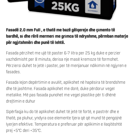
Fasadë 2.0 mm Full , e thatë me bazë gëlqereje dhe çimento të
bardhë, si dhe rërë mermeri me grimca të ndryshme, përmban materje
për ngjitshmëri dhe punë të lehtë.
Fasada përzihet me ujë të paster 6-7 litra per 25 kg duke e perzier
vazhdimisht per 8 minuta, derisa nje masë kremoze të formohet.
Përziersi duhet te jetë i paster, per të menjanuar ndikimin në ngjyren e
fasades.
Fasada lejon depërtimin e avullit, aplikohet në hapësira të brendshme
dhe të jashtme. Fasada aplikohet me dorë, duke përdorur vegel
metalike. Më pas fasada punohet me vegel plastike për ti dhënë
drejtimin e duhur
Sipërfaqja ku do të aplikohet duhet të jetë të fortë, e pastrër dhe e
thatë, pa pluhur, yndyra ose elemente tjera që që mund të pengojnë
lyerjen efektive. Temperatura e preferuar për aplikimin e llaqitështë
prej +5°C deri +35°C.