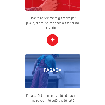
Lloje të ndryshme të gjitësave për
pllaka, blloka, ngjitës special the termo
rezistues
+
FASADA
Fasada të dimensioneve të ndrsyshme
me paketim të butë dhe të fortë