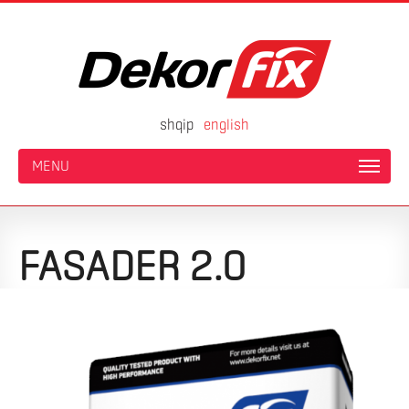
shqip
english
MENU
FASADER 2.0